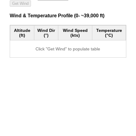
Get Wind
Wind & Temperature Profile (0- ~39,000 ft)
Altitude
Wind Dir
Wind Speed
Temperature
(ft)
(°)
(kts)
(°C)
Click "Get Wind" to populate table
+
−