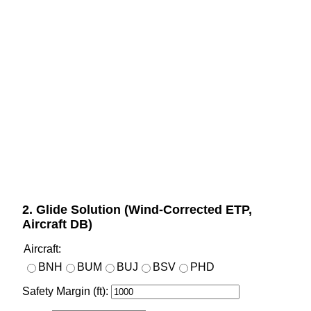
©
etMap
s
2. Glide Solution (Wind-Corrected ETP,
Aircraft DB)
Aircraft:
BNH
BUM
BUJ
BSV
PHD
Safety Margin (ft):