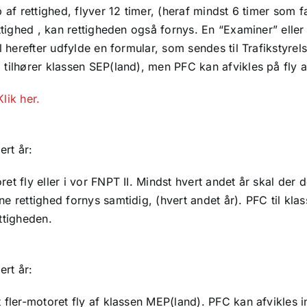
 af rettighed, flyver 12 timer, (heraf mindst 6 timer som f
ttighed , kan rettigheden også fornys. En “Examiner” eller e
l herefter udfylde en formular, som sendes til Trafikstyre
tilhører klassen SEP(land), men PFC kan afvikles på fly af
Klik her.
ert år:
et fly eller i vor FNPT II. Mindst hvert andet år skal der 
e rettighed fornys samtidig, (hvert andet år). PFC til kla
ttigheden.
ert år:
 fler-motoret fly af klassen MEP(land). PFC kan afvikles i