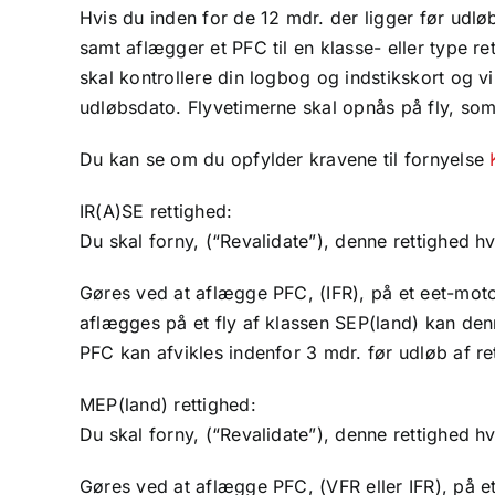
Hvis du inden for de 12 mdr. der ligger før udløb
samt aflægger et PFC til en klasse- eller type re
skal kontrollere din logbog og indstikskort og vi
udløbsdato. Flyvetimerne skal opnås på fly, som 
Du kan se om du opfylder kravene til fornyelse
IR(A)SE rettighed:
Du skal forny, (“Revalidate”), denne rettighed hv
Gøres ved at aflægge PFC, (IFR), på et eet-motor
aflægges på et fly af klassen SEP(land) kan denn
PFC kan afvikles indenfor 3 mdr. før udløb af re
MEP(land) rettighed:
Du skal forny, (“Revalidate”), denne rettighed hv
Gøres ved at aflægge PFC, (VFR eller IFR), på et