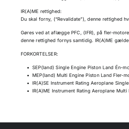
IR(A)ME rettighed:
Du skal forny, (“Revalidate”), denne rettighed hv
Gøres ved at aflægge PFC, (IFR), på fler-motoret 
denne rettighed fornys samtidig. IR(A)ME gælder
FORKORTELSER:
SEP(land) Single Engine Piston Land Én-m
MEP(land) Multi Engine Piston Land Fler-
IR(A)SE Instrument Rating Aeroplane Singl
IR(A)ME Instrument Rating Aeroplane Multi 