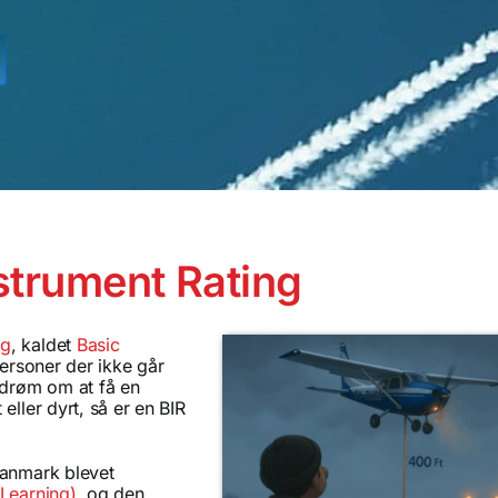
nstrument Rating
ng
, kaldet
Basic
personer der ikke går
n drøm om at få en
eller dyrt, så er en BIR
Danmark blevet
 Learning)
, og den