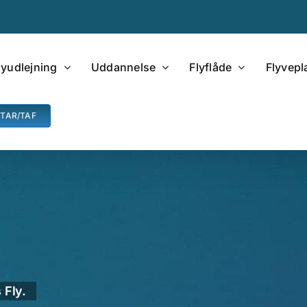
lyudlejning
Uddannelse
Flyflåde
Flyvep
ETAR/TAF
 Fly.