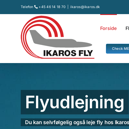
Skip
Telefon
+45 46 14 18 70
|
ikaros@ikaros.dk
to
content
Forside
F
Check M
Flyudlejning
Du kan selvfølgelig også leje fly hos Ikaros