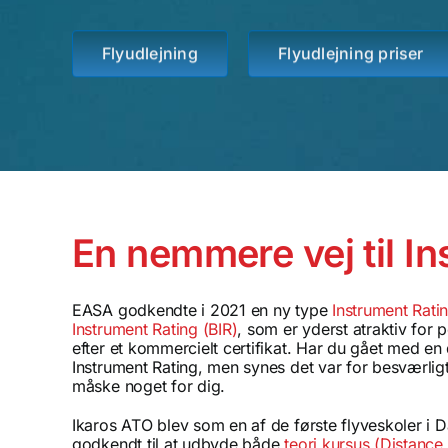
Flyudlejning
Flyudlejning priser
En nemmere vej til I
EASA godkendte i 2021 en ny type
Instrument Rati
Instrument Rating (BIR)
, som er yderst atraktiv for 
efter et kommercielt certifikat. Har du gået med e
Instrument Rating, men synes det var for besværligt 
måske noget for dig.
Ikaros ATO blev som en af de første flyveskoler i 
godkendt til at udbyde både
teori kursus (Distance