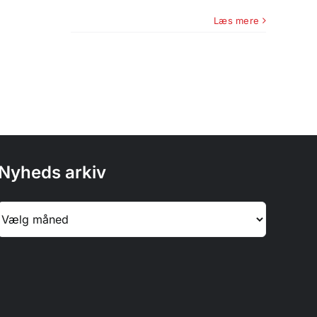
Læs mere
Nyheds arkiv
Nyheds
arkiv