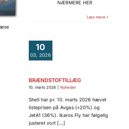
NÆRMERE HER
Læs mere
 læse
10
03, 2026
BRÆNDSTOFTILLÆG
10. marts 2026
|
Nyheder
Shell har pr. 10. marts 2026 hævet
listeprisen på Avgas (+20%) og
JetA1 (36%). Ikaros Fly har følgelig
justeret vort [...]