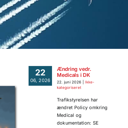
Ændring vedr.
22
Medicals i DK
06, 2026
22. juni 2026
|
Ikke-
kategoriseret
Trafikstyrelsen har
ændret Policy omkring
Medical og
dokumentation: SE