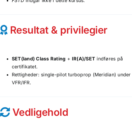
FSTD
indgår ikke i dette kursus.
Resultat & privilegier
SET(land) Class Rating
+
IR(A)/SET
indføres på
certifikatet.
Rettigheder: single-pilot turboprop (Meridian) under
VFR/IFR.
Vedligehold