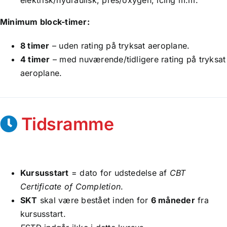
Minimum block-timer:
8 timer
– uden rating på tryksat aeroplane.
4 timer
– med nuværende/tidligere rating på tryksat
aeroplane.
Tidsramme
Kursusstart
= dato for udstedelse af
CBT
Certificate of Completion
.
SKT
skal være bestået inden for
6 måneder
fra
kursusstart.