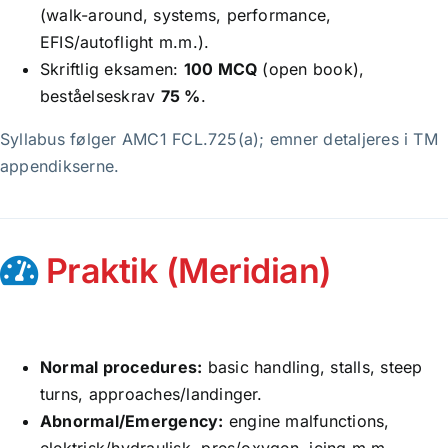
(walk-around, systems, performance,
EFIS/autoflight m.m.).
Skriftlig eksamen:
100 MCQ
(open book),
beståelseskrav
75 %
.
Syllabus følger AMC1 FCL.725(a); emner detaljeres i TM
appendikserne.
Praktik (Meridian)
Normal procedures:
basic handling, stalls, steep
turns, approaches/landinger.
Abnormal/Emergency:
engine malfunctions,
elektrisk/hydraulisk, pres/oxygen, icing m.m.